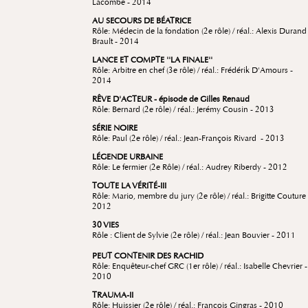
Lacombe - 2014
AU SECOURS DE BÉATRICE
Rôle: Médecin de la fondation (2e rôle) / réal.: Alexis Durand
Brault - 2014
LANCE ET COMPTE ''LA FINALE''
Rôle: Arbitre en chef (3e rôle) / réal.: Frédérik D'Amours -
2014
RÊVE D'ACTEUR - épisode de Gilles Renaud
Rôle: Bernard (2e rôle) / réal.: Jerémy Cousin - 2013
SÉRIE NOIRE
Rôle: Paul (2e rôle) / réal.: Jean-François Rivard - 2013
LÉGENDE URBAINE
Rôle: Le fermier (2e Rôle) / réal.: Audrey Riberdy - 2012
TOUTE LA VÉRITÉ-III
Rôle: Mario, membre du jury (2e rôle) / réal.: Brigitte Couture 
2012
30 VIES
Rôle : Client de Sylvie (2e rôle) / réal.: Jean Bouvier - 2011
PEUT CONTENIR DES RACHID
Rôle: Enquêteur-chef GRC (1er rôle) / réal.: Isabelle Chevrier -
2010
TRAUMA-II
Rôle: Huissier (2e rôle) / réal.: François Gingras - 2010