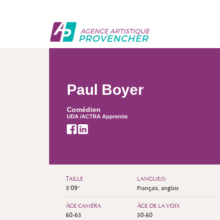
Paul Boyer
Comédien
UDA /ACTRA Apprentie
TAILLE
LANGUE(S)
5'09''
Français, anglais
ÂGE CAMÉRA
ÂGE DE LA VOIX
60-65
50-60