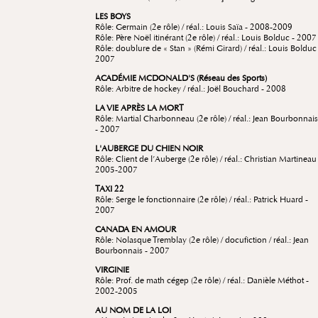
LES BOYS
Rôle: Germain (2
e
rôle) / réal.: Louis Saïa - 2008-2009
Rôle: Père Noël itinérant (2
e
rôle) / réal.: Louis Bolduc - 2007
Rôle: doublure de « Stan » (Rémi Girard) / réal.: Louis Bolduc
2007
ACADÉMIE MCDONALD'S (Réseau des Sports)
Rôle: Arbitre de hockey / réal.: Joël Bouchard - 2008
LA VIE APRÈS LA MORT
Rôle: Martial Charbonneau (2
e rôle) /
réal.: Jean Bourbonnais
- 2007
L'AUBERGE DU CHIEN NOIR
Rôle: Client de l’Auberge (2
e
rôle) / réal.: Christian Martineau
2005-2007
TAXI 22
Rôle: Serge le fonctionnaire (2
e
rôle) / réal.: Patrick Huard -
2007
CANADA EN AMOUR
Rôle: Nolasque Tremblay (2
e rôle) /
docufiction / réal.: Jean
Bourbonnais - 2007
VIRGINIE
Rôle: Prof. de math cégep (2
e
rôle) / réal.: Danièle Méthot -
2002-2005
AU NOM DE LA LOI