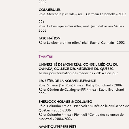
2002
GOLMÉRULES
Rôle: Mercedin (1er rôle) / réal.: Germain Larochelle - 2002
221
Rôle: Le beau-père (1er rôle) / réal.: Jean-Sébastien Matte -
2002
FASCINATION
Rôle: Le clochard (1er rôle) / réal.: Rachel Germain - 2002
THÉÂTRE
UNIVERSITÉ DE MONTRÉAL, CONSEIL MÉDICAL DU
CANADA, COLLÈGE DES MÉDECINS DU QUÉBEC
Acteur pour formation des médecins - 2014 à ce jour
LES FÊTES DE LA NOUVELLE-FRANCE
Rôle: Siméon (1er Rôle) / m.e.s.: Kathy Bronchard - 2006
Rôle: Gédéon de Catalogne (RP) / m.e.s.: Kathy Bronchard -
2005
SHERLOCK HOLMES & COLUMBO
Rôle: Columbo / m.e.s.: Pier Noli / Musée de la civilisation de
Québec - 2005-2006
Rôle: Columbo / m.e.s.: Pier Noli / Centre des sciences de
Montréal - 2004-2005
AVANT QU'PÉPÈRE PÈTE