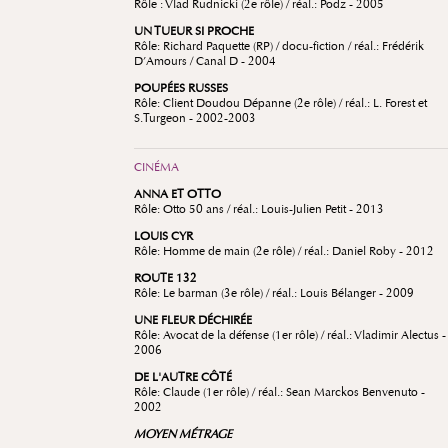
Rôle : Vlad Rudnicki (2
e
rôle) / réal.: Podz - 2005
UN TUEUR SI PROCHE
Rôle: Richard Paquette (RP) / docu-fiction / réal.: Frédérik
D’Amours / Canal D - 2004
POUPÉES RUSSES
Rôle: Client Doudou Dépanne (2
e
rôle) / réal.: L. Forest et
S.Turgeon - 2002-2003
CINÉMA
ANNA ET OTTO
Rôle: Otto 50 ans / réal.: Louis-Julien Petit - 2013
LOUIS CYR
Rôle: Homme de main (2e rôle) / réal.: Daniel Roby - 2012
ROUTE 132
Rôle: Le barman (3e rôle) / réal.: Louis Bélanger - 2009
UNE FLEUR DÉCHIRÉE
Rôle: Avocat de la défense (1er rôle) / réal.: Vladimir Alectus -
2006
DE L'AUTRE CÔTÉ
Rôle: Claude (1er rôle) / réal.: Sean Marckos Benvenuto -
2002
MOYEN MÉTRAGE