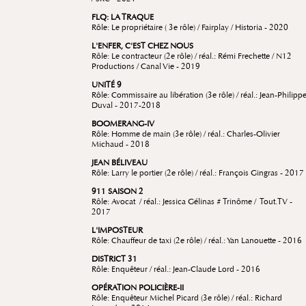
FLQ: LA TRAQUE
Rôle: Le propriétaire ( 3e rôle) / Fairplay / Historia - 2020
L'ENFER, C'EST CHEZ NOUS
Rôle: Le contracteur (2e rôle) / réal.: Rémi Frechette / N12
Productions / Canal Vie - 2019
UNITÉ 9
Rôle: Commissaire au libération (3e rôle) / réal.: Jean-Philipp
Duval - 2017-2018
BOOMERANG-IV
Rôle: Homme de main (3e rôle) / réal.: Charles-Olivier
Michaud - 2018
JEAN BÉLIVEAU
Rôle: Larry le portier (2e rôle) / réal.: François Gingras - 2017
911 SAISON 2
Rôle: Avocat / réal.: Jessica Gélinas # Trinôme / Tout.TV -
2017
L'IMPOSTEUR
Rôle: Chauffeur de taxi (2e rôle) / réal.: Yan Lanouette - 2016
DISTRICT 31
Rôle: Enquêteur / réal.: Jean-Claude Lord - 2016
OPÉRATION POLICIÈRE-II
Rôle: Enquêteur Michel Picard (3e rôle) / réal.: Richard