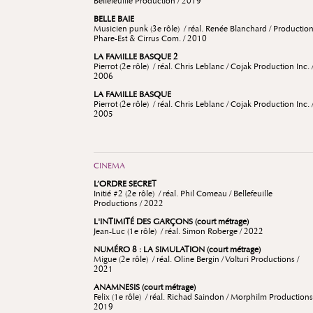
Bellefeuille Production / 2019
BELLE BAIE
Musicien punk (3e rôle) / réal. Renée Blanchard / Productio
Phare-Est & Cirrus Com. / 2010
LA FAMILLE BASQUE 2
Pierrot (2e rôle) / réal. Chris Leblanc / Cojak Production Inc. 
2006
LA FAMILLE BASQUE
Pierrot (2e rôle) / réal. Chris Leblanc / Cojak Production Inc. 
2005
CINEMA
L’ORDRE SECRET
Initié #2 (2e rôle) / réal. Phil Comeau / Bellefeuille
Productions / 2022
L'INTIMITÉ DES GARÇONS (court métrage)
Jean-Luc (1e rôle) / réal. Simon Roberge / 2022
NUMÉRO 8 : LA SIMULATION (court métrage)
Migue (2e rôle) / réal. Oline Bergin / Volturi Productions /
2021
ANAMNESIS (court métrage)
Felix (1e rôle) / réal. Richad Saindon / Morphilm Productions
2019