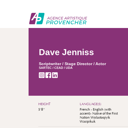
Dave Jenniss
Scriptwriter / Stage Director / Actor
SARTEC / CEAD / UDA
HEIGHT
LANGUAGE(S)
5'8''
French - English (with
accent)- Native of the First
Nation Wolastoqiyik
Wasipikuk