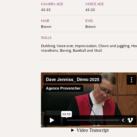
CAMERA AGE
VOICE AGE
45-55
45-55
HAIR
EYES
Brown
Brown
SKILLS
Dubbing, Voice over, Improvisation, Clown and juggling, Ho
Marathons, Boxing, Baseball and Xtrail.